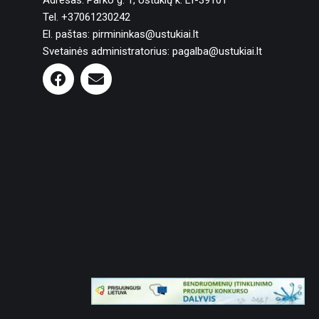
Adresas: Parko g. 1, Ustukių k. LT-39101
Tel. +37061230242
El. paštas: pirmininkas@ustukiai.lt
Svetainės administratorius: pagalba@ustukiai.lt