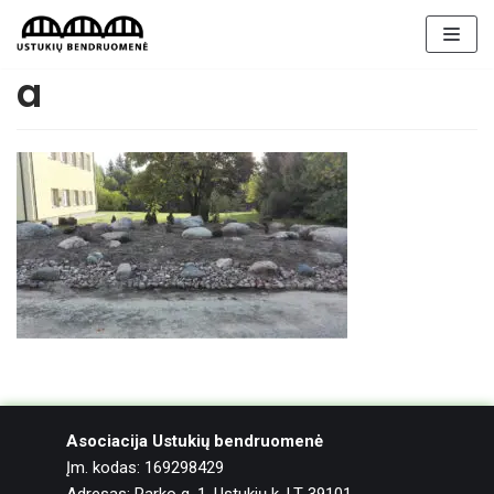
Skip
to
content
a
Asociacija Ustukių bendruomenė
Įm. kodas: 169298429