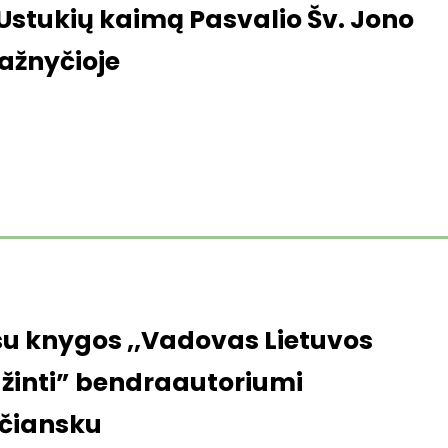
 Ustukių kaimą Pasvalio Šv. Jono
bažnyčioje
su knygos ,,Vadovas Lietuvos
žinti” bendraautoriumi
ačiansku