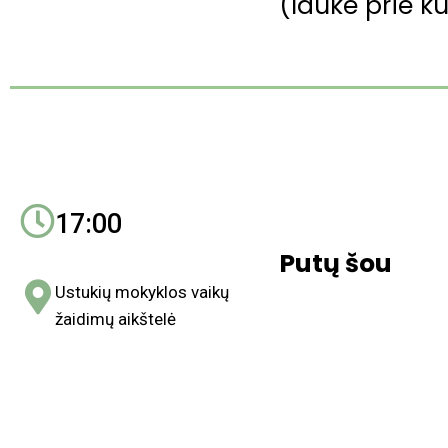
(lauke prie k
17:00
Putų šou
Ustukių mokyklos vaikų
žaidimų aikštelė