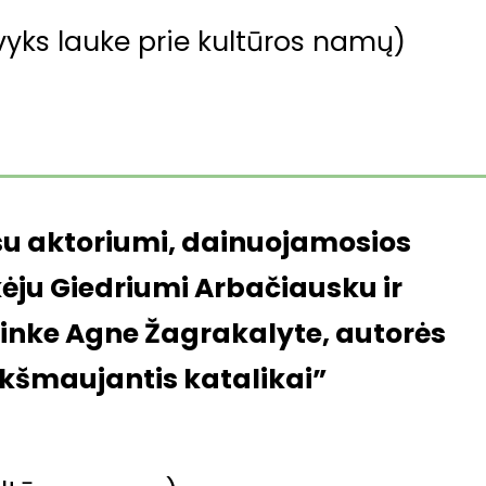
vyks lauke prie kultūros namų)
su aktoriumi, dainuojamosios
kėju Giedriumi Arbačiausku ir
ninke Agne Žagrakalyte, autorės
ukšmaujantis katalikai”
s