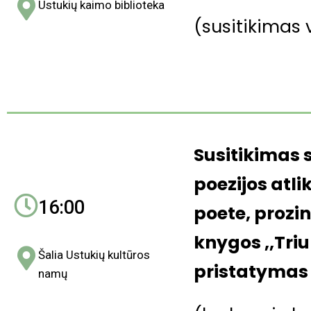
Ustukių kaimo biblioteka
(susitikimas 
Susitikimas 
poezijos atli
16:00
poete, prozi
knygos ,,Tri
Šalia Ustukių kultūros
pristatyma
namų