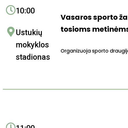
10:00
Vasaros sporto žai
tosioms metinėms
Ustukių
mokyklos
Organizuoja sporto draugij
stadionas