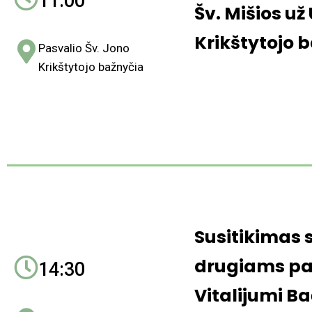
11:00
Šv. Mišios už
Krikštytojo 
Pasvalio Šv. Jono
Krikštytojo bažnyčia
Susitikimas 
drugiams pa
14:30
Vitalijumi B