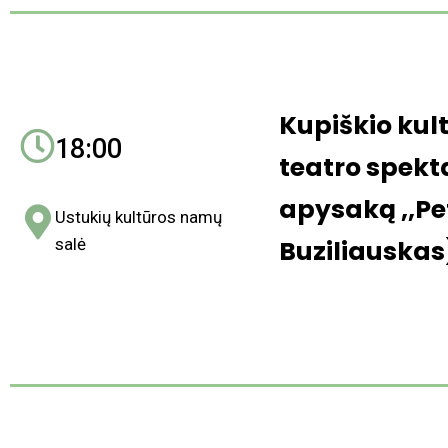
Kupiškio kul
18:00
teatro spekt
apysaką ,,Pe
Ustukių kultūros namų
salė
Buziliauskas