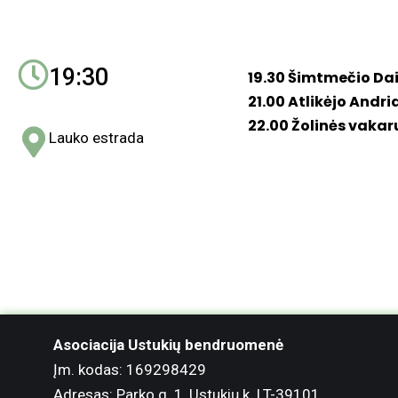
19:30
19.30 Šimtmečio Da
21.00 Atlikėjo Andr
22.00 Žolinės vakar
Lauko estrada
Asociacija Ustukių bendruomenė
Įm. kodas: 169298429
Adresas: Parko g. 1, Ustukių k. LT-39101