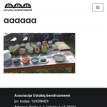
Skip
to
content
aaaaaa
Asociacija Ustukių bendruomenė
Įm. kodas: 169298429