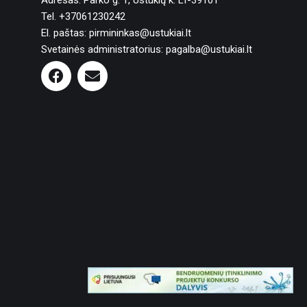
Adresas: Parko g. 1, Ustukių k. LT-39101
Tel. +37061230242
El. paštas: pirmininkas@ustukiai.lt
Svetainės administratorius: pagalba@ustukiai.lt