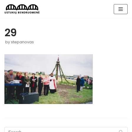
Skip
to
content
29
by
stepanovas